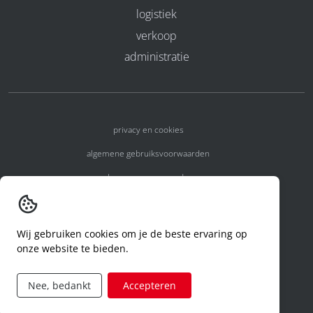
logistiek
verkoop
administratie
privacy en cookies
algemene gebruiksvoorwaarden
algemene voorwaarden
erkenningsnummers
melden van een incident
Wij gebruiken cookies om je de beste ervaring op
onze website te bieden.
code of conduct
aanvraag rechten ivm privacy
Nee, bedankt
Accepteren