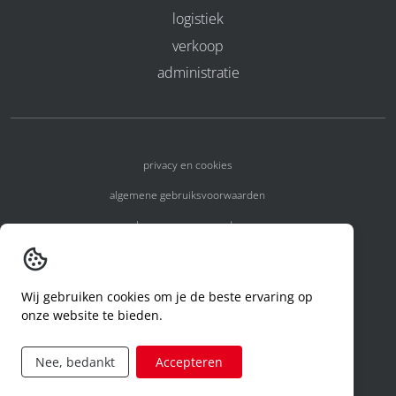
logistiek
verkoop
administratie
privacy en cookies
algemene gebruiksvoorwaarden
algemene voorwaarden
erkenningsnummers
melden van een incident
Wij gebruiken cookies om je de beste ervaring op
onze website te bieden.
code of conduct
aanvraag rechten ivm privacy
Nee, bedankt
Accepteren