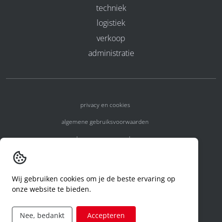
techniek
logistiek
verkoop
administratie
privacy en cookies
algemene gebruiksvoorwaarden
algemene voorwaarden
erkenningsnummers
melden van een incident
Wij gebruiken cookies om je de beste ervaring op
onze website te bieden.
code of conduct
aanvraag rechten ivm privacy
Nee, bedankt
Accepteren