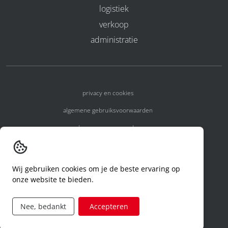
logistiek
verkoop
administratie
privacy en cookies
algemene gebruiksvoorwaarden
algemene voorwaarden
erkenningsnummers
melden van een incident
Wij gebruiken cookies om je de beste ervaring op
onze website te bieden.
code of conduct
aanvraag rechten ivm privacy
Nee, bedankt
Accepteren