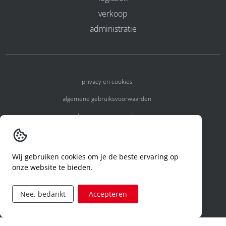
verkoop
administratie
privacy en cookies
algemene gebruiksvoorwaarden
algemene voorwaarden
erkenningsnummers
melden van een incident
Wij gebruiken cookies om je de beste ervaring op
onze website te bieden.
code of conduct
aanvraag rechten ivm privacy
Nee, bedankt
Accepteren