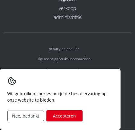
verkoop
administratie
privacy en cookies
algemene gebruiksvoorwaarden
algemene voorwaarden
erkenningsnummers
melden van een incident
Wij gebruiken cookies om je de beste ervaring op
onze website te bieden.
code of conduct
aanvraag rechten ivm privacy
Nee, bedankt
Accepteren