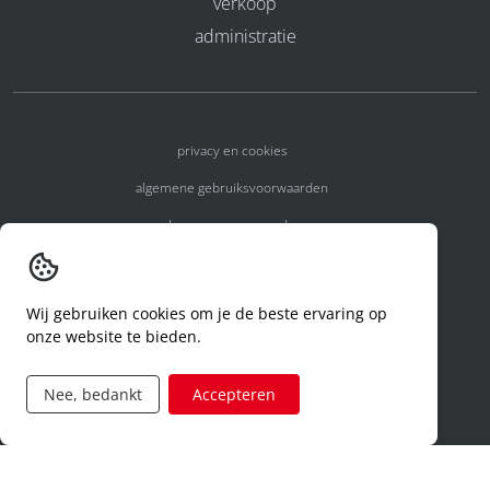
verkoop
administratie
privacy en cookies
algemene gebruiksvoorwaarden
algemene voorwaarden
erkenningsnummers
melden van een incident
Wij gebruiken cookies om je de beste ervaring op
onze website te bieden.
code of conduct
aanvraag rechten ivm privacy
Nee, bedankt
Accepteren