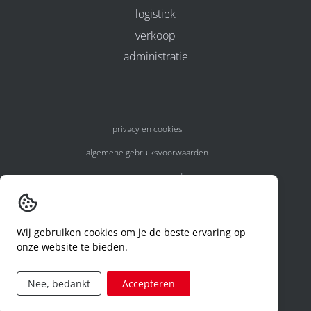
logistiek
verkoop
administratie
privacy en cookies
algemene gebruiksvoorwaarden
algemene voorwaarden
erkenningsnummers
melden van een incident
Wij gebruiken cookies om je de beste ervaring op
onze website te bieden.
code of conduct
aanvraag rechten ivm privacy
Nee, bedankt
Accepteren