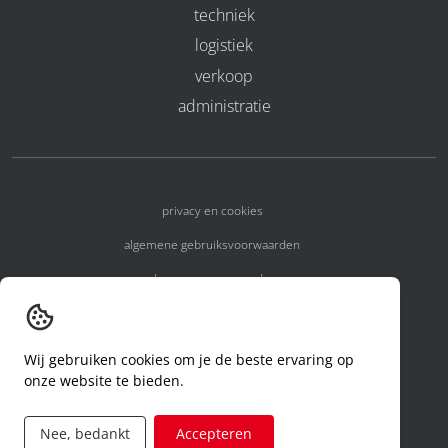
techniek
logistiek
verkoop
administratie
privacy en cookies
algemene gebruiksvoorwaarden
algemene voorwaarden
erkenningsnummers
melden van een incident
Wij gebruiken cookies om je de beste ervaring op
onze website te bieden.
code of conduct
aanvraag rechten ivm privacy
Nee, bedankt
Accepteren