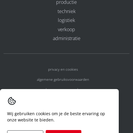
productie
techniek
logistiek
verkoop
administratie
privacy en cookies
algemene gebruiksvoorwaarden
algemene voorwaarden
erkenningsnummers
melden van een incident
Wij gebruiken cookies om je de beste ervaring op
onze website te bieden.
code of conduct
aanvraag rechten ivm privacy