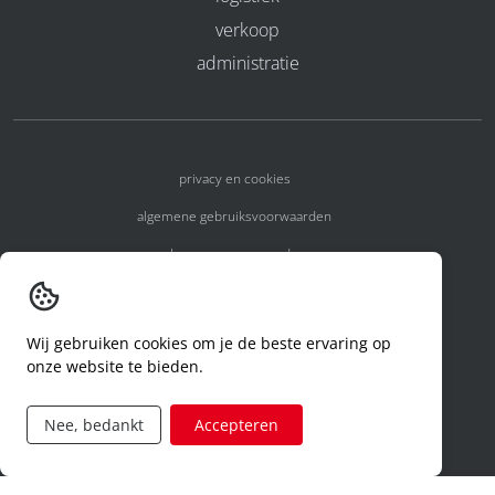
verkoop
administratie
privacy en cookies
algemene gebruiksvoorwaarden
algemene voorwaarden
erkenningsnummers
melden van een incident
Wij gebruiken cookies om je de beste ervaring op
onze website te bieden.
code of conduct
aanvraag rechten ivm privacy
Nee, bedankt
Accepteren