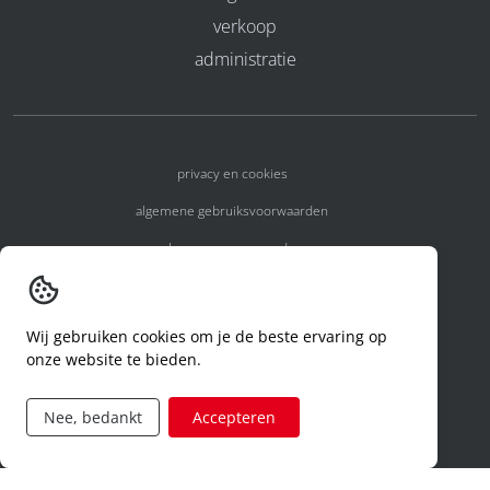
verkoop
administratie
privacy en cookies
algemene gebruiksvoorwaarden
algemene voorwaarden
erkenningsnummers
melden van een incident
Wij gebruiken cookies om je de beste ervaring op
onze website te bieden.
code of conduct
aanvraag rechten ivm privacy
Nee, bedankt
Accepteren