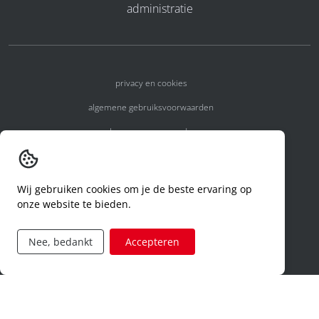
administratie
privacy en cookies
algemene gebruiksvoorwaarden
algemene voorwaarden
erkenningsnummers
melden van een incident
Wij gebruiken cookies om je de beste ervaring op
onze website te bieden.
code of conduct
aanvraag rechten ivm privacy
Nee, bedankt
Accepteren