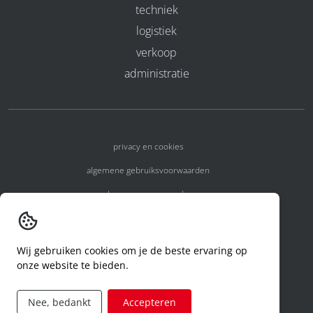
techniek
logistiek
verkoop
administratie
privacy en cookies
algemene gebruiksvoorwaarden
algemene voorwaarden
erkenningsnummers
melden van een incident
Wij gebruiken cookies om je de beste ervaring op
onze website te bieden.
code of conduct
aanvraag rechten ivm privacy
Nee, bedankt
Accepteren