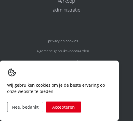
verkoop
administratie
privacy en cookies
algemene gebruiksvoorwaarden
algemene voorwaarden
erkenningsnummers
melden van een incident
Wij gebruiken cookies om je de beste ervaring op
onze website te bieden.
code of conduct
aanvraag rechten ivm privacy
Nee, bedankt
Accepteren