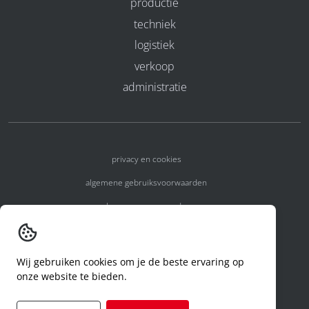
productie
techniek
logistiek
verkoop
administratie
privacy en cookies
algemene gebruiksvoorwaarden
algemene voorwaarden
erkenningsnummers
melden van een incident
Wij gebruiken cookies om je de beste ervaring op
onze website te bieden.
code of conduct
aanvraag rechten ivm privacy