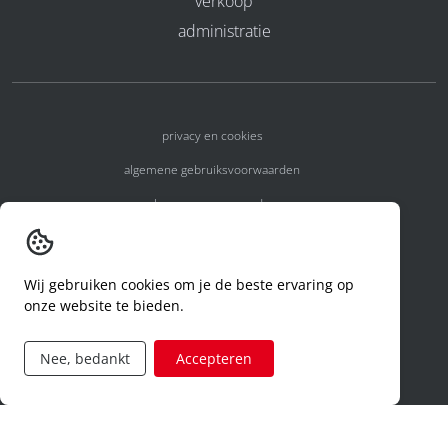
verkoop
administratie
privacy en cookies
algemene gebruiksvoorwaarden
algemene voorwaarden
erkenningsnummers
melden van een incident
Wij gebruiken cookies om je de beste ervaring op
onze website te bieden.
code of conduct
aanvraag rechten ivm privacy
Nee, bedankt
Accepteren