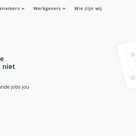
knemers
Werkgevers
Wie zijn wij
ce
n niet
nde jobs jou