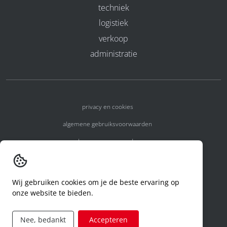
techniek
logistiek
verkoop
administratie
privacy en cookies
algemene gebruiksvoorwaarden
algemene voorwaarden
erkenningsnummers
melden van een incident
Wij gebruiken cookies om je de beste ervaring op
onze website te bieden.
code of conduct
aanvraag rechten ivm privacy
Nee, bedankt
Accepteren