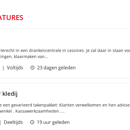
ATURES
erecht in een drankencentrale in Lessines. Je zal daar in staan vo
lingen, klaarmaken van...
Voltijds
23 dagen geleden
kledij
e een gevarieerd takenpakket: Klanten verwelkomen en hen advise
e winkel . Kassawerkzaamheden ....
Deeltijds
19 uur geleden