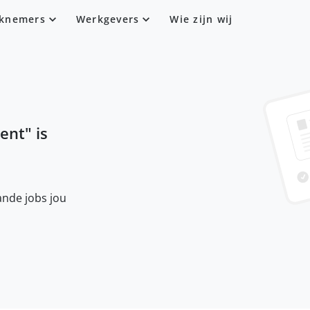
knemers
Werkgevers
Wie zijn wij
gent
" is
nde jobs jou