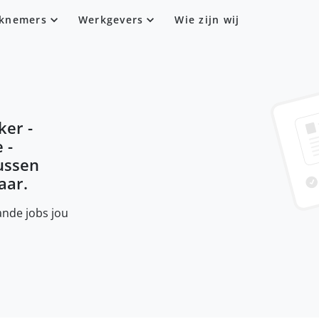
knemers
Werkgevers
Wie zijn wij
ker -
 -
tussen
aar.
nde jobs jou