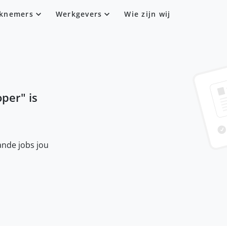
knemers
Werkgevers
Wie zijn wij
oper
" is
nde jobs jou