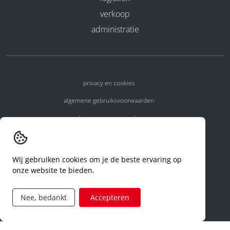
verkoop
administratie
privacy en cookies
algemene gebruiksvoorwaarden
algemene voorwaarden
erkenningsnummers
melden van een incident
Wij gebruiken cookies om je de beste ervaring op
onze website te bieden.
code of conduct
aanvraag rechten ivm privacy
Nee, bedankt
Accepteren