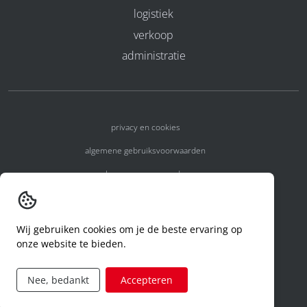
logistiek
verkoop
administratie
privacy en cookies
algemene gebruiksvoorwaarden
algemene voorwaarden
erkenningsnummers
melden van een incident
Wij gebruiken cookies om je de beste ervaring op
onze website te bieden.
code of conduct
aanvraag rechten ivm privacy
Nee, bedankt
Accepteren