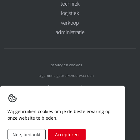
techniek
logistiek
verkoop
administratie
privacy en cookies
algemene gebruiksvoorwaarden
algemene voorwaarden
erkenningsnummers
melden van een incident
Wij gebruiken cookies om je de beste ervaring op
onze website te bieden.
code of conduct
aanvraag rechten ivm privacy
Nee, bedankt
Accepteren