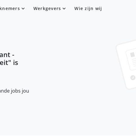
knemers
Werkgevers
Wie zijn wij
ant -
eit
" is
nde jobs jou