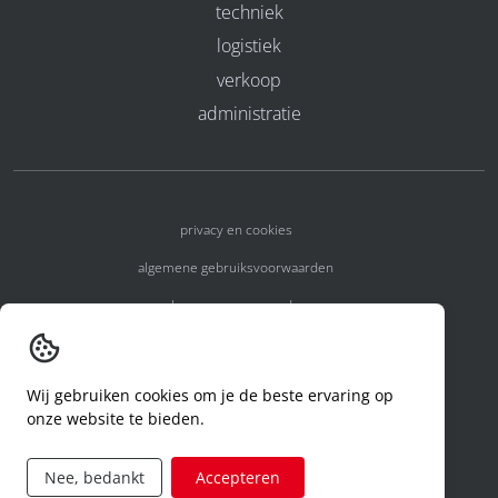
techniek
logistiek
verkoop
administratie
privacy en cookies
algemene gebruiksvoorwaarden
algemene voorwaarden
erkenningsnummers
melden van een incident
Wij gebruiken cookies om je de beste ervaring op
onze website te bieden.
code of conduct
aanvraag rechten ivm privacy
Nee, bedankt
Accepteren