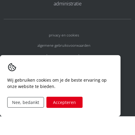
administratie
privacy en cookies
algemene gebruiksvoorwaarden
algemene voorwaarden
erkenningsnummers
melden van een incident
Wij gebruiken cookies om je de beste ervaring op
onze website te bieden.
code of conduct
aanvraag rechten ivm privacy
Nee, bedankt
Accepteren