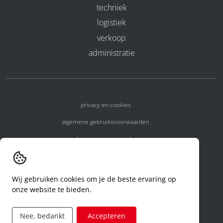
techniek
logistiek
verkoop
administratie
privacy en cookies
algemene gebruiksvoorwaarden
algemene voorwaarden
erkenningsnummers
melden van een incident
Wij gebruiken cookies om je de beste ervaring op
onze website te bieden.
code of conduct
aanvraag rechten ivm privacy
Nee, bedankt
Accepteren