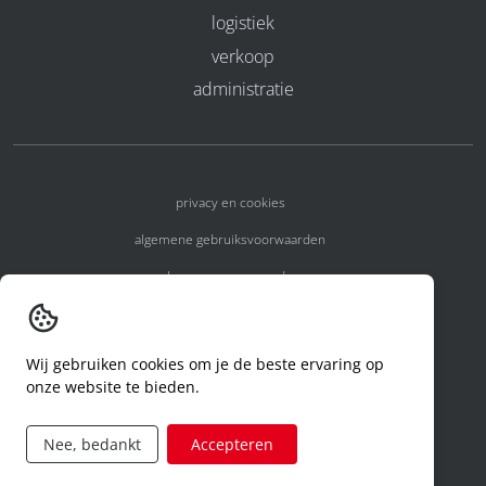
logistiek
verkoop
administratie
privacy en cookies
algemene gebruiksvoorwaarden
algemene voorwaarden
erkenningsnummers
melden van een incident
Wij gebruiken cookies om je de beste ervaring op
onze website te bieden.
code of conduct
aanvraag rechten ivm privacy
Nee, bedankt
Accepteren