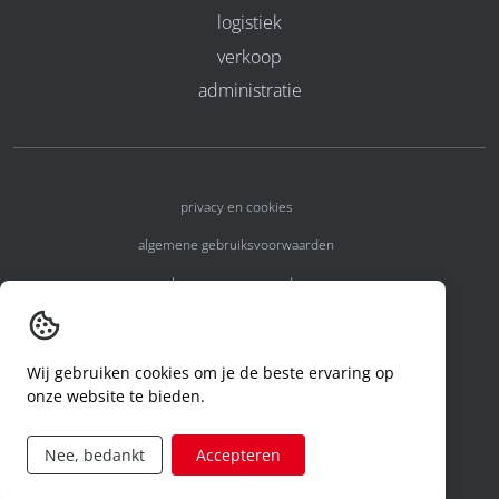
logistiek
verkoop
administratie
privacy en cookies
algemene gebruiksvoorwaarden
algemene voorwaarden
erkenningsnummers
melden van een incident
Wij gebruiken cookies om je de beste ervaring op
onze website te bieden.
code of conduct
aanvraag rechten ivm privacy
Nee, bedankt
Accepteren