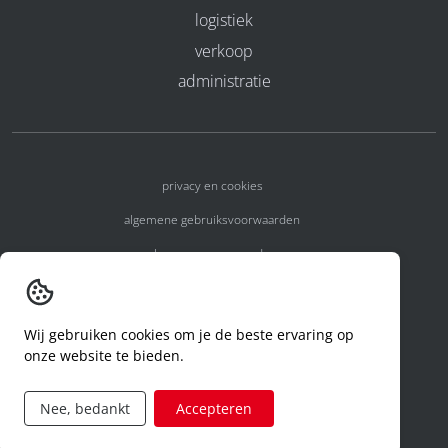
logistiek
verkoop
administratie
privacy en cookies
algemene gebruiksvoorwaarden
algemene voorwaarden
erkenningsnummers
melden van een incident
Wij gebruiken cookies om je de beste ervaring op
onze website te bieden.
code of conduct
aanvraag rechten ivm privacy
Nee, bedankt
Accepteren