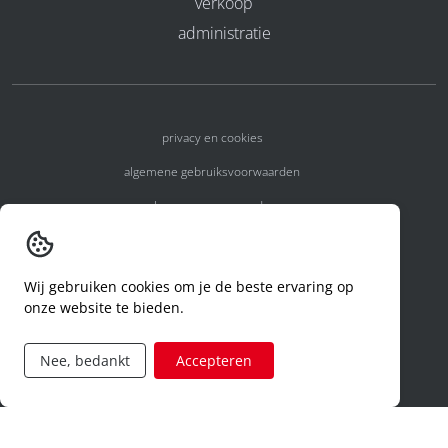
verkoop
administratie
privacy en cookies
algemene gebruiksvoorwaarden
algemene voorwaarden
erkenningsnummers
melden van een incident
Wij gebruiken cookies om je de beste ervaring op
onze website te bieden.
code of conduct
aanvraag rechten ivm privacy
Nee, bedankt
Accepteren