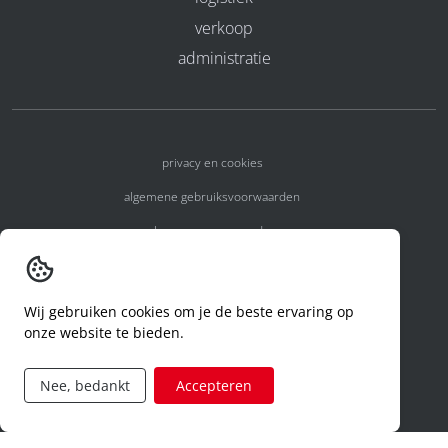
verkoop
administratie
privacy en cookies
algemene gebruiksvoorwaarden
algemene voorwaarden
erkenningsnummers
melden van een incident
Wij gebruiken cookies om je de beste ervaring op
onze website te bieden.
code of conduct
aanvraag rechten ivm privacy
Nee, bedankt
Accepteren