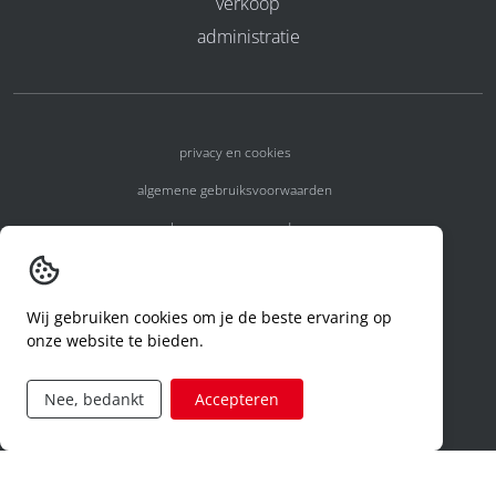
verkoop
administratie
privacy en cookies
algemene gebruiksvoorwaarden
algemene voorwaarden
erkenningsnummers
melden van een incident
Wij gebruiken cookies om je de beste ervaring op
onze website te bieden.
code of conduct
aanvraag rechten ivm privacy
Nee, bedankt
Accepteren