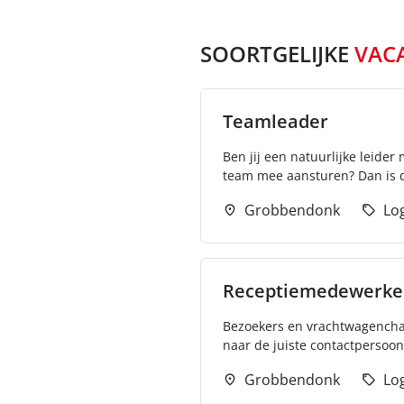
SOORTGELIJKE
VAC
Teamleader
Ben jij een natuurlijke leide
team mee aansturen? Dan is de
Grobbendonk
Log
Receptiemedewerker
Bezoekers en vrachtwagenchau
naar de juiste contactpersoon
Grobbendonk
Log