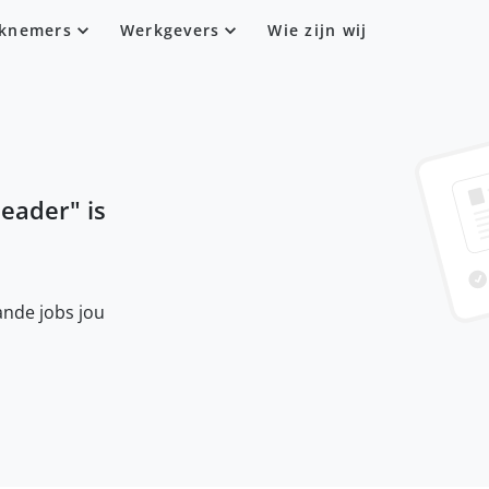
knemers
Werkgevers
Wie zijn wij
eader
" is
nde jobs jou