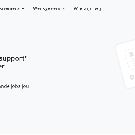
knemers
Werkgevers
Wie zijn wij
 support
"
er
nde jobs jou