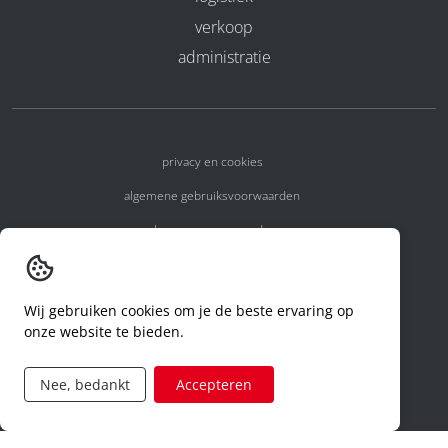
verkoop
administratie
privacy en cookies
algemene gebruiksvoorwaarden
algemene voorwaarden
erkenningsnummers
melden van een incident
Wij gebruiken cookies om je de beste ervaring op
onze website te bieden.
code of conduct
aanvraag rechten ivm privacy
Nee, bedankt
Accepteren