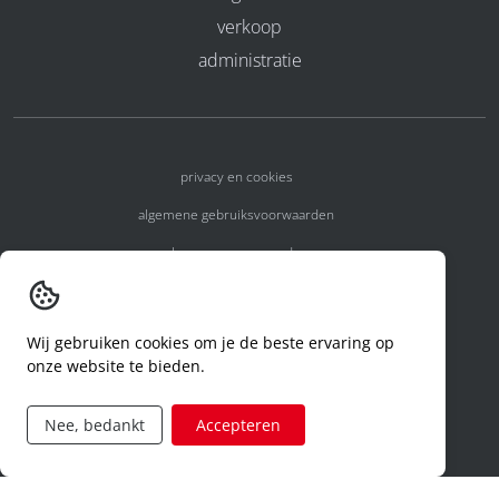
verkoop
administratie
privacy en cookies
algemene gebruiksvoorwaarden
algemene voorwaarden
erkenningsnummers
melden van een incident
Wij gebruiken cookies om je de beste ervaring op
onze website te bieden.
code of conduct
aanvraag rechten ivm privacy
Nee, bedankt
Accepteren