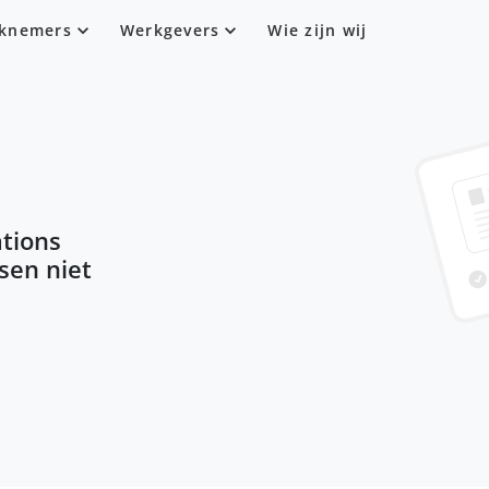
knemers
Werkgevers
Wie zijn wij
tions
ssen niet