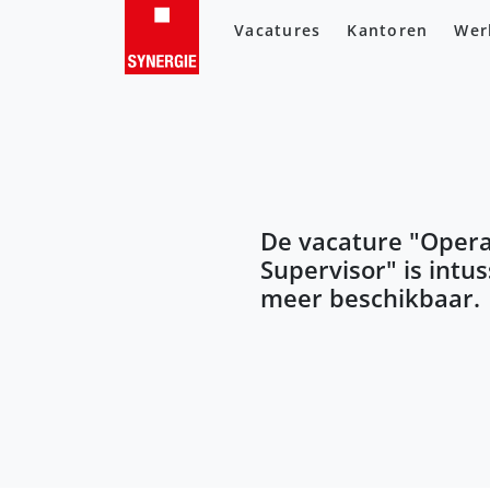
Vacatures
Kantoren
Wer
De vacature "
Opera
Supervisor
" is intu
meer beschikbaar.