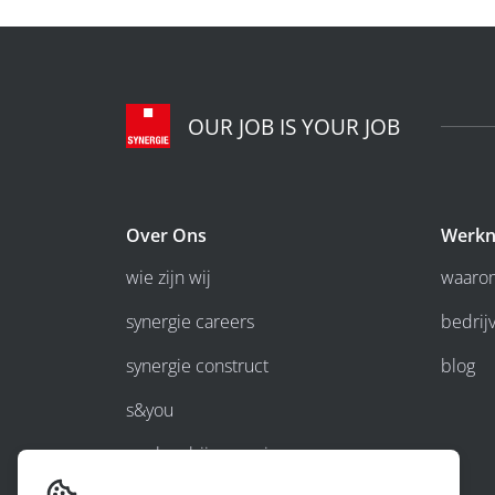
OUR JOB IS YOUR JOB
Over Ons
Werkn
wie zijn wij
waarom
synergie careers
bedrijv
synergie construct
blog
s&you
werken bij synergie