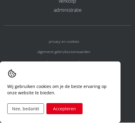
verkoop
administratie
privacy en cookies
algemene gebruiksvoorwaarden
algemene voorwaarden
erkenningsnummers
melden van een incident
Wij gebruiken cookies om je de beste ervaring op
onze website te bieden.
code of conduct
aanvraag rechten ivm privacy
Nee, bedankt
Accepteren