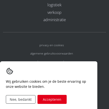
logistiek
verkoop
administratie
privacy en cookies
algemene gebruiksvoorwaarden
algemene voorwaarden
erkenningsnummers
melden van een incident
Wij gebruiken cookies om je de beste ervaring op
onze website te bieden.
code of conduct
aanvraag rechten ivm privacy
Nee, bedankt
Accepteren