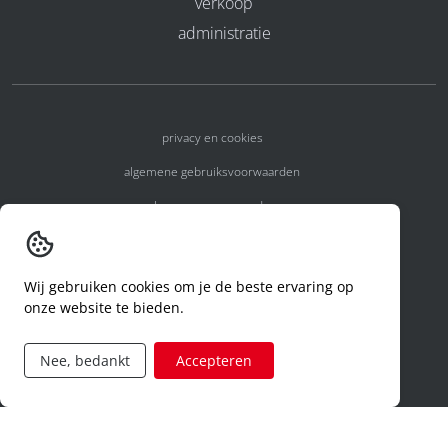
verkoop
administratie
privacy en cookies
algemene gebruiksvoorwaarden
algemene voorwaarden
erkenningsnummers
melden van een incident
Wij gebruiken cookies om je de beste ervaring op
onze website te bieden.
code of conduct
aanvraag rechten ivm privacy
Nee, bedankt
Accepteren