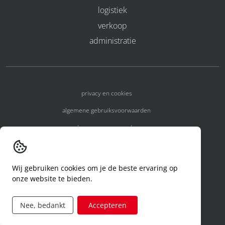
logistiek
verkoop
administratie
privacy en cookies
algemene gebruiksvoorwaarden
algemene voorwaarden
erkenningsnummers
melden van een incident
Wij gebruiken cookies om je de beste ervaring op
onze website te bieden.
code of conduct
aanvraag rechten ivm privacy
Nee, bedankt
Accepteren