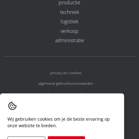
productie
techniek
logistiek
verkoop
administratie
privacy en cookies
algemene gebruiksvoorwaarden
algemene voorwaarden
erkenningsnummers
melden van een incident
Wij gebruiken cookies om je de beste ervaring op
onze website te bieden.
code of conduct
aanvraag rechten ivm privacy