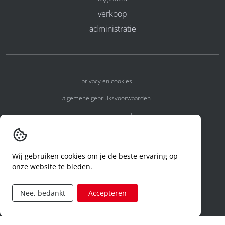
verkoop
administratie
privacy en cookies
algemene gebruiksvoorwaarden
algemene voorwaarden
erkenningsnummers
melden van een incident
Wij gebruiken cookies om je de beste ervaring op
onze website te bieden.
code of conduct
aanvraag rechten ivm privacy
Nee, bedankt
Accepteren