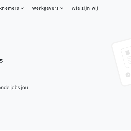
knemers
Werkgevers
Wie zijn wij
is
nde jobs jou