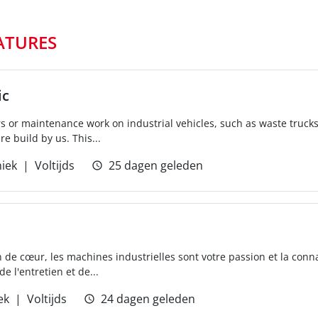
ATURES
ic
rs or maintenance work on industrial vehicles, such as waste trucks
re build by us. This...
iek
Voltijds
25 dagen geleden
de cœur, les machines industrielles sont votre passion et la connai
e l'entretien et de...
ek
Voltijds
24 dagen geleden