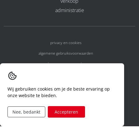
verkoop
administratie
privacy en cookies
algemene gebruiksvoorwaarden
algemene voorwaarden
erkenningsnummers
melden van een incident
Wij gebruiken cookies om je de beste ervaring op
onze website te bieden.
code of conduct
aanvraag rechten ivm privacy
Nee, bedankt
Accepteren