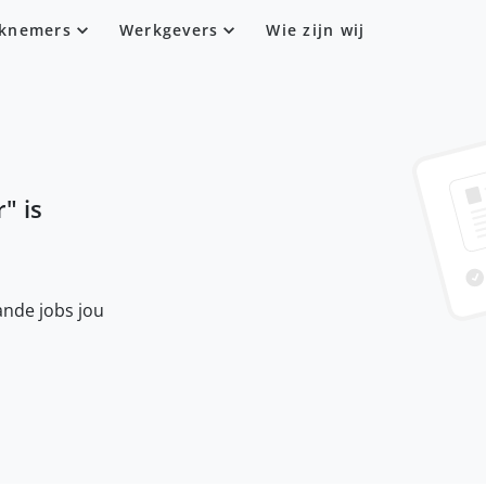
knemers
Werkgevers
Wie zijn wij
r
" is
nde jobs jou