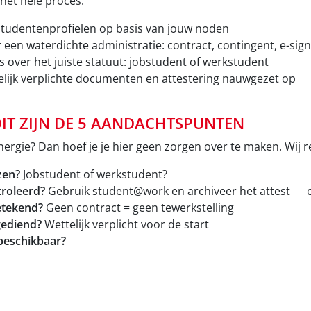
het hele proces:
studentenprofielen op basis van jouw noden
een waterdichte administratie: contract, contingent, e-sig
 over het juiste statuut: jobstudent of werkstudent
elijk verplichte documenten en attestering nauwgezet op
IT ZIJN DE 5 AANDACHTSPUNTEN
rgie? Dan hoef je je hier geen zorgen over te maken. Wij re
zen?
Jobstudent of werkstudent?
troleerd?
Gebruik student@work en archiveer het attest c
getekend?
Geen contract = geen tewerkstelling
gediend?
Wettelijk verplicht voor de start
beschikbaar?