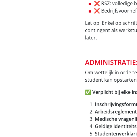
❌ RSZ: volledige 
❌ Bedrijfsvoorhef
Let op: Enkel op schrif
contingent als werkstu
later.
ADMINISTRATIE:
Om wettelijk in orde t
student kan opstarten
✅ Verplicht bij elke in
Inschrijvingsformu
Arbeidsreglement
Medische vragenli
Geldige identiteit
Studentenverklar