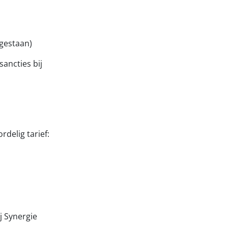
egestaan)
sancties bij
delig tarief:
j Synergie