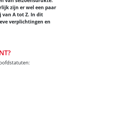
en van seizoensdrukte:
ijk zijn er wel een paar
van A tot Z. In dit
ieve verplichtingen en
NT?
hoofdstatuten: