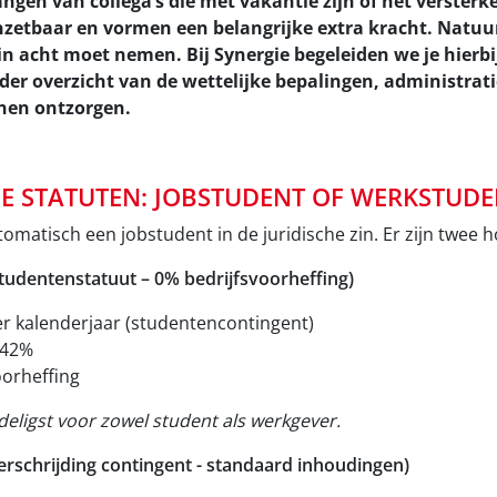
ngen van collega’s die met vakantie zijn of het versterk
inzetbaar en vormen een belangrijke extra kracht. Natuurl
 in acht moet nemen. Bij Synergie begeleiden we je hierbij 
der overzicht van de wettelijke bepalingen, administrat
nnen ontzorgen.
E STATUTEN: JOBSTUDENT OF WERKSTUDE
utomatisch een jobstudent in de juridische zin. Er zijn twee 
studentenstatuut – 0% bedrijfsvoorheffing)
r kalenderjaar (studentencontingent)
,42%
orheffing
deligst voor zowel student als werkgever.
erschrijding contingent - standaard inhoudingen)