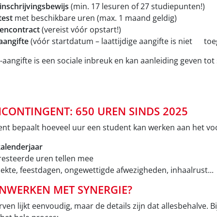
inschrijvingsbewijs
(min. 17 lesuren of 27 studiepunten!)
test
met beschikbare uren (max. 1 maand geldig)
encontract
(vereist vóór opstart!)
aangifte
(vóór startdatum – laattijdige aangifte is niet to
aangifte is een sociale inbreuk en kan aanleiding geven tot 
CONTINGENT: 650 UREN SINDS 2025
nt bepaalt hoeveel uur een student kan werken aan het voor
kalenderjaar
presteerde uren tellen mee
iekte, feestdagen, ongewettigde afwezigheden, inhaalrust...
WERKEN MET SYNERGIE?
en lijkt eenvoudig, maar de details zijn dat allesbehalve. Bi