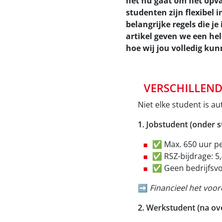
het nu gaat om het opva
studenten zijn flexibel 
belangrijke regels die je
artikel geven we een hel
hoe wij jou volledig ku
VERSCHILLEND
Niet elke student is a
1. Jobstudent (onder 
✅ Max. 650 uur pe
✅ RSZ-bijdrage: 5
✅ Geen bedrijfsvo
➡️
Financieel het voor
2. Werkstudent (na ov